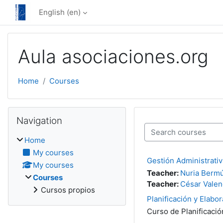
Skip to main content
English ‎(en)‎
Aula asociaciones.org
Home
Courses
Blocks
Skip Navigation
Navigation
Search courses
Home
My courses
Gestión Administrati
My courses
Teacher:
Nuria Berm
Courses
Teacher:
César Valen
Cursos propios
Planificación y Elabo
Curso de Planificació