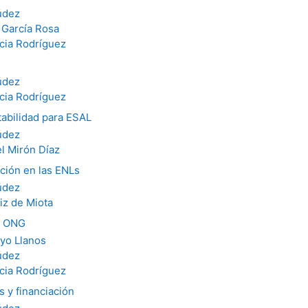
údez
 García Rosa
cia Rodríguez
údez
cia Rodríguez
tabilidad para ESAL
údez
l Mirón Díaz
ación en las ENLs
údez
iz de Miota
ra ONG
yo Llanos
údez
cia Rodríguez
 y financiación