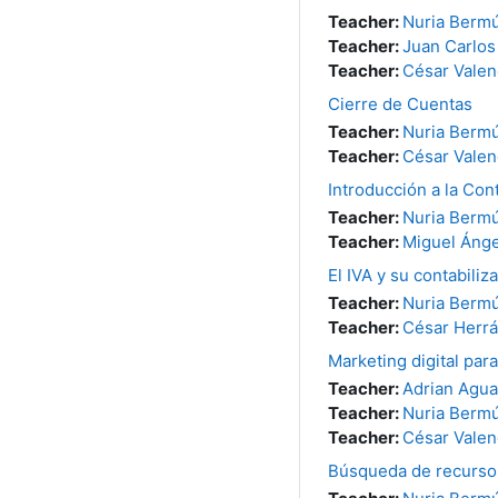
Teacher:
Nuria Berm
Teacher:
Juan Carlos
Teacher:
César Valen
Cierre de Cuentas
Teacher:
Nuria Berm
Teacher:
César Valen
Introducción a la Con
Teacher:
Nuria Berm
Teacher:
Miguel Ánge
El IVA y su contabiliz
Teacher:
Nuria Berm
Teacher:
César Herrá
Marketing digital pa
Teacher:
Adrian Agua
Teacher:
Nuria Berm
Teacher:
César Valen
Búsqueda de recursos